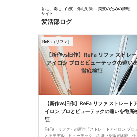
育毛、発毛、白髪、薄毛対策… 美髪のための情報
サイト
髪活部ログ
ReFa（リファ）
【新作vs旧作】ReFa リファ ストレート
イロン プロとビューテックの違いを徹底
証
ReFa（リファ）の新作「ストレートアイロン プロ
と旧モデル「ビューテック」の違いを徹底比較。仕